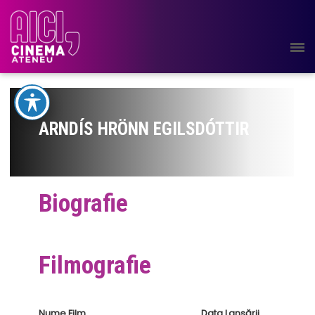
ARNDÍS HRÖNN EGILSDÓTTIR
Biografie
Filmografie
Nume Film
Data Lansării