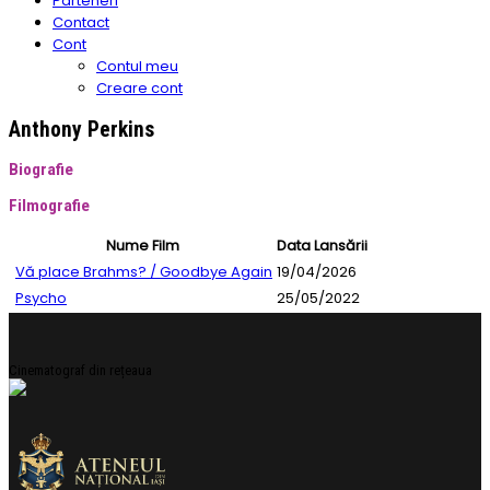
Parteneri
Contact
Cont
Contul meu
Creare cont
Anthony Perkins
Biografie
Filmografie
Nume Film
Data Lansării
Vă place Brahms? / Goodbye Again
19/04/2026
Psycho
25/05/2022
Cinematograf din rețeaua