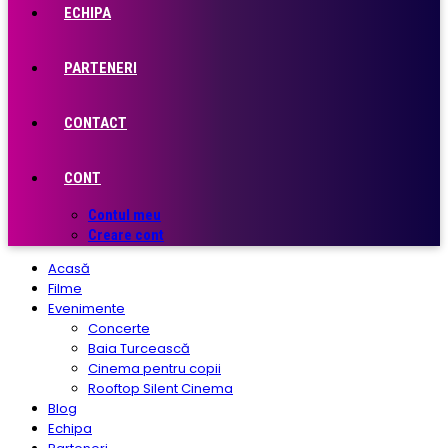
ECHIPA
PARTENERI
CONTACT
CONT
Contul meu
Creare cont
Acasă
Filme
Evenimente
Concerte
Baia Turcească
Cinema pentru copii
Rooftop Silent Cinema
Blog
Echipa