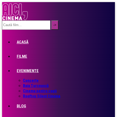
ACASĂ
FILME
EVENIMENTE
Concerte
Baia Turcească
Cinema pentru copii
Rooftop Silent Cinema
BLOG