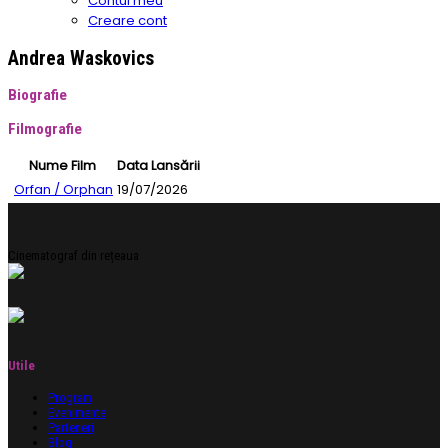
Contul meu
Creare cont
Andrea Waskovics
Biografie
Filmografie
Nume Film
Data Lansării
Orfan / Orphan
19/07/2026
Cinematograf din rețeaua
Utile
Program
Evenimente
Parteneri
Blog