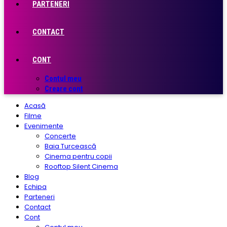
PARTENERI
CONTACT
CONT
Contul meu
Creare cont
Acasă
Filme
Evenimente
Concerte
Baia Turcească
Cinema pentru copii
Rooftop Silent Cinema
Blog
Echipa
Parteneri
Contact
Cont