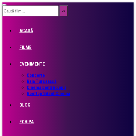
ACASĂ
FILME
EVENIMENTE
Concerte
Baia Turcească
Cinema pentru copii
Rooftop Silent Cinema
BLOG
ECHIPA