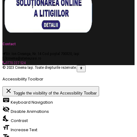
Contact
Str. Ion Creanga, Nr. 14 Cod poștal 700320, Iași
cinema@ateneuiasi.ro
0770 227 524
© 2023 Cinema Iași. Toate drepturile rezervate.
Accessibility Toolbar
close
Toggle the visibility of the Accessibility Toolbar
keyboard
Keyboard Navigation
visibility_off
Disable Animations
nights_stay
Contrast
format_size
Increase Text
text_fields