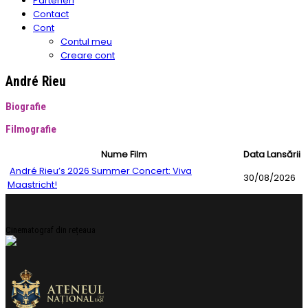
Parteneri
Contact
Cont
Contul meu
Creare cont
André Rieu
Biografie
Filmografie
Nume Film
Data Lansării
André Rieu’s 2026 Summer Concert: Viva
30/08/2026
Maastricht!
Cinematograf din rețeaua