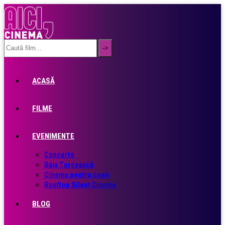
ACASĂ
FILME
EVENIMENTE
Concerte
Baia Turcească
Cinema pentru copii
Rooftop Silent Cinema
BLOG