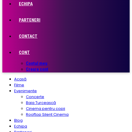
ECHIPA
PARTENERI
CONTACT
CONT
Contul meu
Creare cont
Acasă
Filme
Evenimente
Concerte
Baia Turcească
Cinema pentru copii
Rooftop Silent Cinema
Blog
Echipa