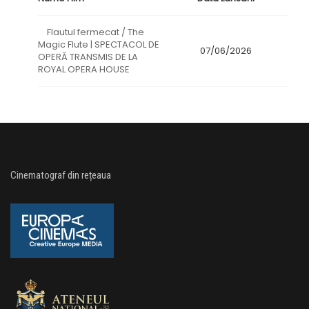
Flautul fermecat / The
Magic Flute | SPECTACOL DE
07/06/2026
OPERĂ TRANSMIS DE LA
ROYAL OPERA HOUSE
Cinematograf din rețeaua