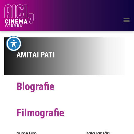
AMITAI PATI
Biografie
Filmografie
Nume Film
Data Lansării