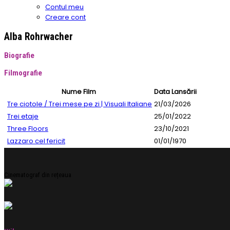
Contul meu
Creare cont
Alba Rohrwacher
Biografie
Filmografie
Nume Film
Data Lansării
Tre ciotole / Trei mese pe zi | Visuali Italiane
21/03/2026
Trei etaje
25/01/2022
Three Floors
23/10/2021
Lazzaro cel fericit
01/01/1970
Cinematograf din rețeaua