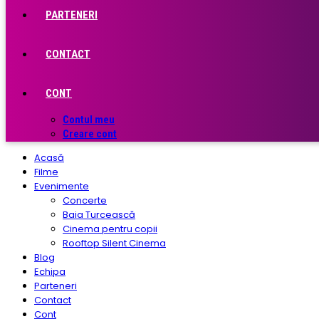
PARTENERI
CONTACT
CONT
Contul meu
Creare cont
Acasă
Filme
Evenimente
Concerte
Baia Turcească
Cinema pentru copii
Rooftop Silent Cinema
Blog
Echipa
Parteneri
Contact
Cont